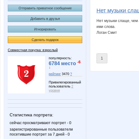
Annastasiay
Annyy
Отправить приватное сообщение
Нет музыки слащ
Добавить в друзья
Нет музыки слаще, чем
ими слова.
Игнорировать
Kinelie
Koshka
Логан Смит
Сделать подарок
Совместная покупка: взрослый
Nutka
OGUL
популярность:
1
-6
6784 место
↓
рейтинг
3470
?
Привилегированный
Sc@rlet
Stella6
пользователь
2
уровня
adelnn
anaida
Статистика портрета:
сейчас просматривают портрет - 0
зарегистрированные пользователи
посетившие портрет за 7 дней - 0