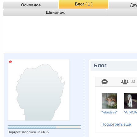
Блог
( 1 )
Основное
Др
Шпионаж
Блог
30
*lebedeva*
*АЛИСК
Посмотреть ещё
Портрет заполнен на 66 %